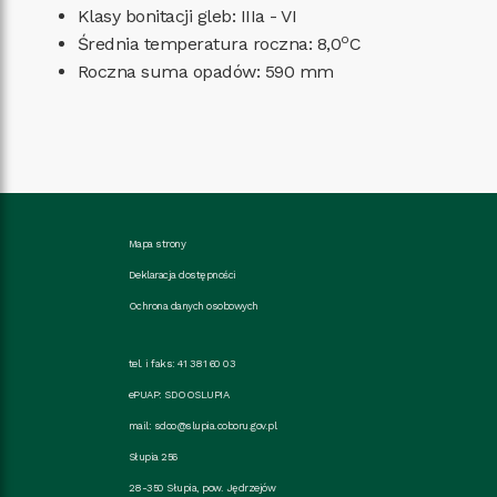
Klasy bonitacji gleb: IIIa - VI
o
Średnia temperatura roczna: 8,0
C
Roczna suma opadów: 590 mm
Mapa strony
Deklaracja dostępności
Ochrona danych osobowych
tel. i faks: 41 381 60 03
ePUAP: SDOOSLUPIA
mail:
sdoo@slupia.coboru.gov.pl
Słupia 256
28-350 Słupia, pow. Jędrzejów