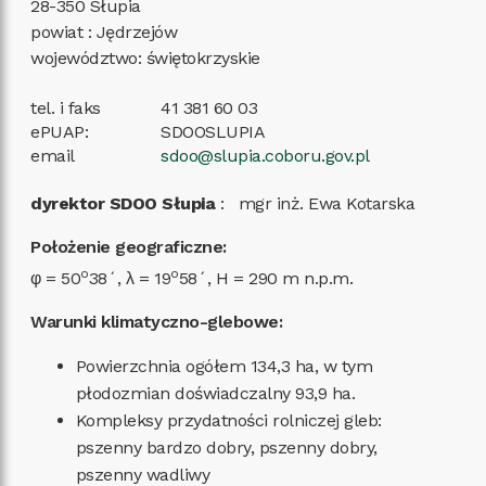
28-350
Słupia
powiat
:
Jędrzejów
województwo
:
świętokrzyskie
tel. i faks
41 381 60 03
ePUAP:
SDOOSLUPIA
email
sdoo@slupia.coboru.gov.pl
dyrektor SDOO Słupia
:
mgr inż. Ewa Kotarska
Położenie geograficzne:
o
o
φ = 50
38´, λ = 19
58´, H = 290 m n.p.m.
Warunki klimatyczno-glebowe:
Powierzchnia ogółem 134,3 ha, w tym
płodozmian doświadczalny 93,9 ha.
Kompleksy przydatności rolniczej gleb:
pszenny bardzo dobry, pszenny dobry,
pszenny wadliwy